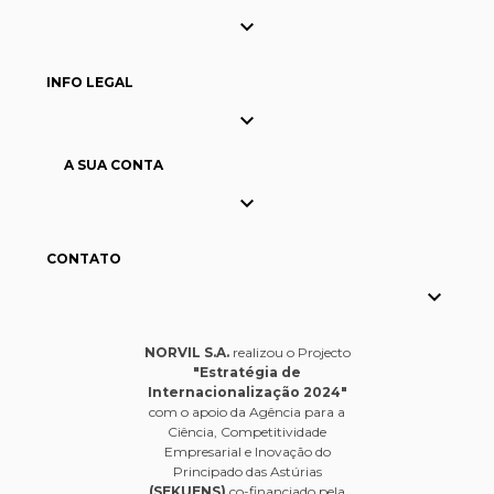

INFO LEGAL

A SUA CONTA

CONTATO

NORVIL S.A.
realizou o Projecto
"Estratégia de
Internacionalização 2024"
com o apoio da Agência para a
Ciência, Competitividade
Empresarial e Inovação do
Principado das Astúrias
(SEKUENS)
co-financiado pela