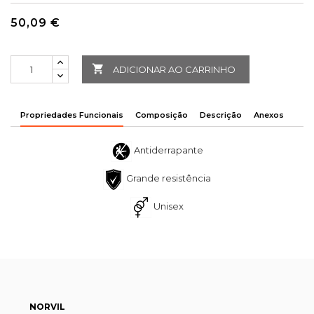
50,09 €

ADICIONAR AO CARRINHO
Propriedades Funcionais
Composição
Descrição
Anexos
Antiderrapante
Grande resistência
Unisex
NORVIL