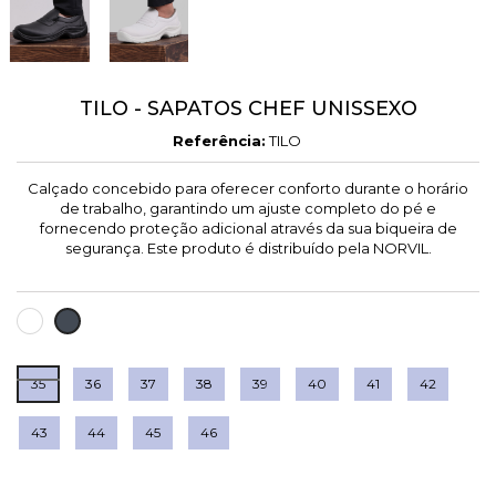
TILO - SAPATOS CHEF UNISSEXO
Referência:
TILO
Calçado concebido para oferecer conforto durante o horário
de trabalho, garantindo um ajuste completo do pé e
fornecendo proteção adicional através da sua biqueira de
segurança. Este produto é distribuído pela NORVIL.
BRANCO
PRETO
35
36
37
38
39
40
41
42
43
44
45
46