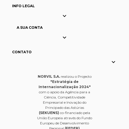
INFO LEGAL

A SUA CONTA

CONTATO

NORVIL S.A.
realizou o Projecto
"Estratégia de
Internacionalização 2024"
com o apoio da Agência para a
Ciência, Competitividade
Empresarial e Inovação do
Principado das Astúrias
(SEKUENS)
co-financiado pela
União Europeia através do Fundo
Europeu de Desenvolvimento
Regional
(FEDER)