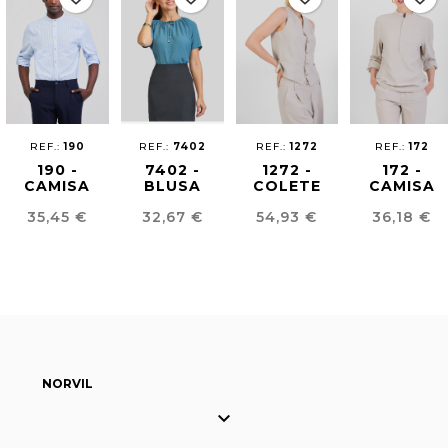
REF.:
190
REF.:
7402
REF.:
1272
REF.:
172
190 -
7402 -
1272 -
172 -
CAMISA
BLUSA
COLETE
CAMISA
UNISSEXO
DECOTE
MULHER
EFEITO
Preço
Preço
Preço
Preço
35,45 €
32,67 €
54,93 €
36,18 €
MIL RAIAS
COM NÓ
EFEITO
LINHO
LINHO
UNISEX
NORVIL
