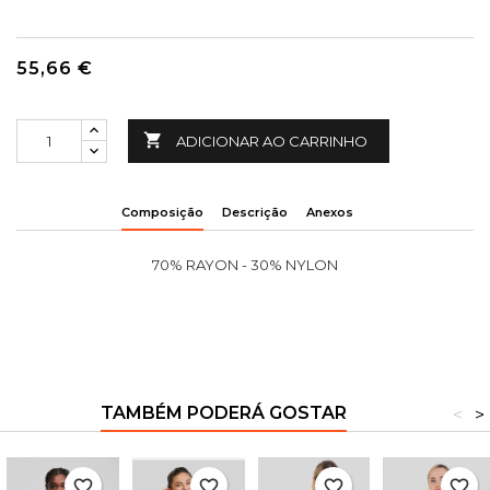
55,66 €

ADICIONAR AO CARRINHO
Composição
Descrição
Anexos
70% RAYON - 30% NYLON
TAMBÉM PODERÁ GOSTAR
<
>
favorite_border
favorite_border
favorite_border
favorite_border