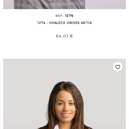
REF.:
1274
1274 - CHALECO UNISEX ARTIA
Precio
64,01 €
favorite_border