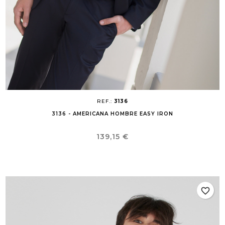
REF.:
3136
3136 - AMERICANA HOMBRE EASY IRON
Precio
139,15 €
favorite_border