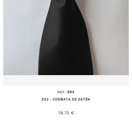
REF.:
502
502 - CORBATA DE SATÉN
Precio
18,15 €