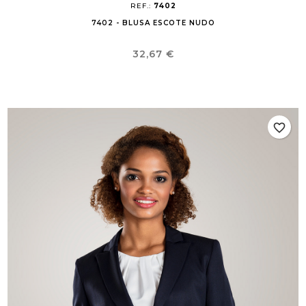
REF.:
7402
7402 - BLUSA ESCOTE NUDO
Precio
32,67 €
favorite_border