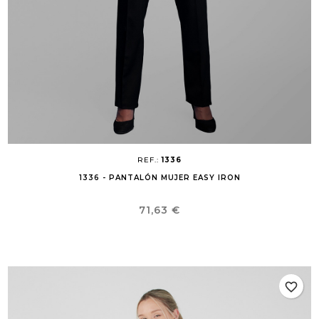
REF.:
1336
1336 - PANTALÓN MUJER EASY IRON
Precio
71,63 €
favorite_border