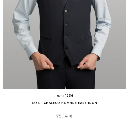
REF.:
1236
1236 - CHALECO HOMBRE EASY IRON
Precio
75,14 €