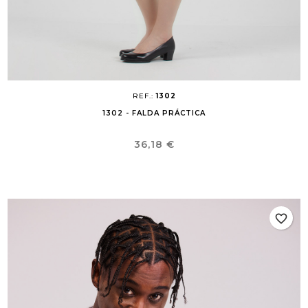
REF.:
1302
1302 - FALDA PRÁCTICA
Precio
36,18 €
favorite_border