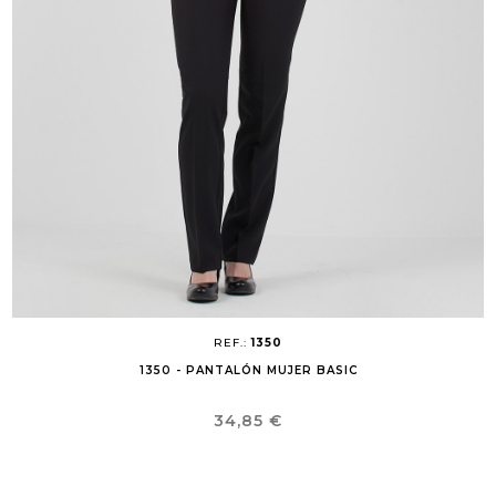
REF.:
1350
1350 - PANTALÓN MUJER BASIC
Precio
34,85 €