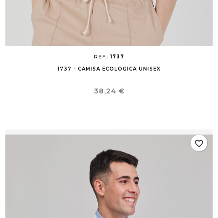
REF.:
1737
1737 - CAMISA ECOLÓGICA UNISEX
Precio
38,24 €
favorite_border