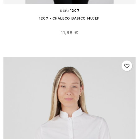
REF.:
1207
1207 - CHALECO BASICO MUJER
Precio
11,98 €
favorite_border