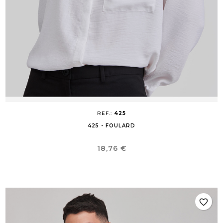
REF.:
425
425 - FOULARD
Precio
18,76 €
favorite_border