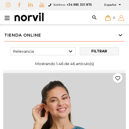

Teléfono:
+34 985 301 875
Español

0
TIENDA ONLINE

Relevancia
FILTRAR
Mostrando 1-46 de 46 artículo(s)
favorite_border