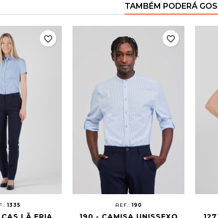
TAMBÉM PODERÁ GOS
favorite_border
favorite_border
F.:
1335
REF.:
190
LÇAS LÃ FRIA
190 - CAMISA UNISSEXO
127