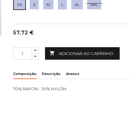
XS
S
M
L
XL
XXL
57,72 €

ADICIONAR AO CARRINHO
Composição
Descrição
Anexos
70% RAYON - 30% NYLON