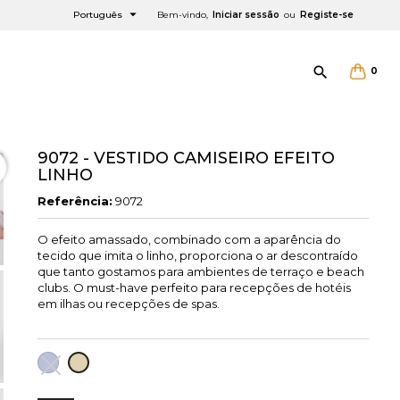

Português
Bem-vindo,
Iniciar sessão
ou
Registe-se

0
9072 - VESTIDO CAMISEIRO EFEITO
LINHO
Referência:
9072
×
×
×
O efeito amassado, combinado com a aparência do
tecido que imita o linho, proporciona o ar descontraído
que tanto gostamos para ambientes de terraço e beach
clubs. O must-have perfeito para recepções de hotéis
em ilhas ou recepções de spas.
LAVANDA
AREIA