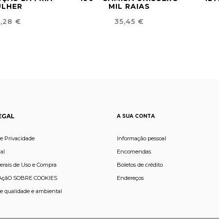
ULHER
MIL RAIAS
eço
Preço
,28 €
35,45 €
EGAL
A SUA CONTA
de Privacidade
Informação pessoal
al
Encomendas
erais de Uso e Compra
Boletos de crédito
çãO SOBRE COOKIES
Endereços
de qualidade e ambiental