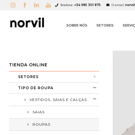
Telefone:
+34 985 301 875
O email:
norvi
SOBRE NÓS
SETORES
SERVI
TIENDA ONLINE
SETORES
A
C
S
TIPO DE ROUPA
add_circle_outline
VESTIDOS, SAIAS E CALÇAS
SAIAS
ROUPAS