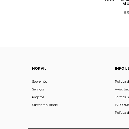
M
Pr
63
NORVIL
INFO L
Sobre nós
Politica 
Serviços
Aviso Leg
Projetos
Termos G
Sustentabilidade
INFORMA
Política 