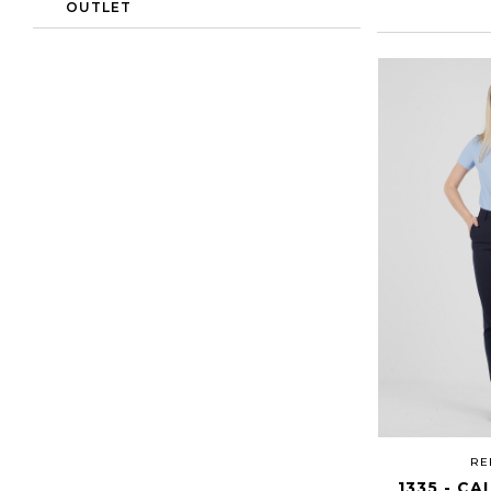
OUTLET
RE
1335 - CA