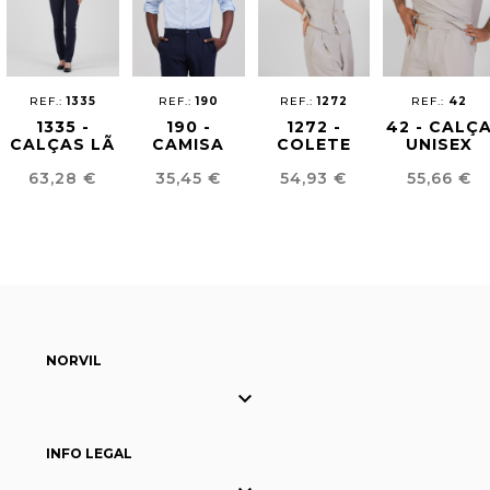
REF.:
1335
REF.:
190
REF.:
1272
REF.:
42
1335 -
190 -
1272 -
42 - CALÇ
CALÇAS LÃ
CAMISA
COLETE
UNISEX
FRIA
UNISSEXO
MULHER
CINTURA
Preço
Preço
Preço
Preço
63,28 €
35,45 €
54,93 €
55,66 €
MULHER
MIL RAIAS
EFEITO
COM
LINHO
ELÁSTICO
NORVIL

INFO LEGAL