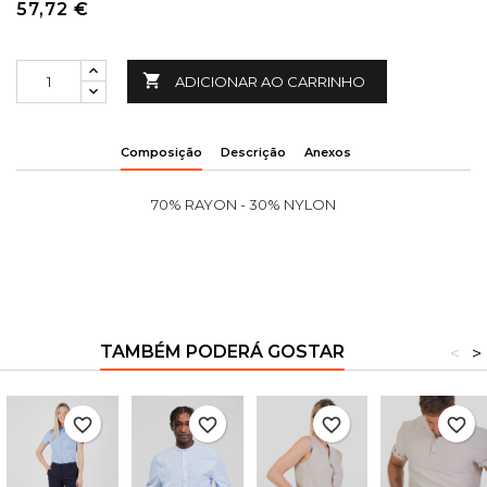
57,72 €

ADICIONAR AO CARRINHO
Composição
Descrição
Anexos
70% RAYON - 30% NYLON
TAMBÉM PODERÁ GOSTAR
<
>
favorite_border
favorite_border
favorite_border
favorite_border