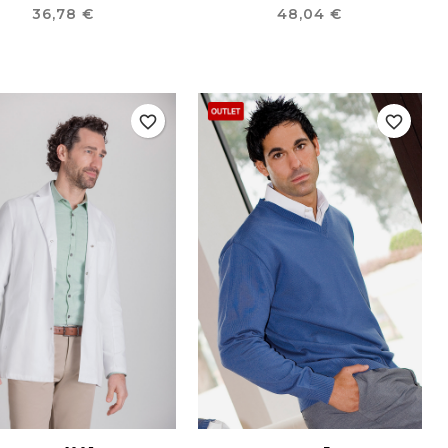
Precio
Precio
36,78 €
48,04 €
favorite_border
favorite_border