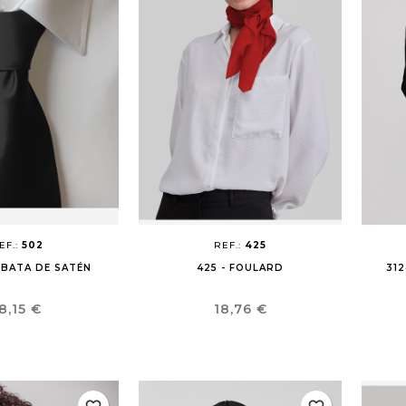
EF.:
502
REF.:
425
RBATA DE SATÉN
425 - FOULARD
31
recio
Precio
8,15 €
18,76 €