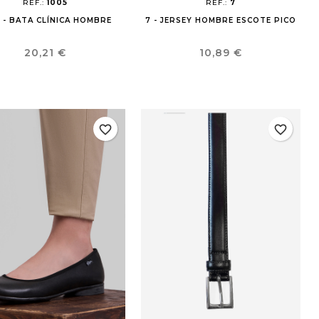
REF.:
1005
REF.:
7
 - BATA CLÍNICA HOMBRE
7 - JERSEY HOMBRE ESCOTE PICO
Precio
Precio
20,21 €
10,89 €
favorite_border
favorite_border