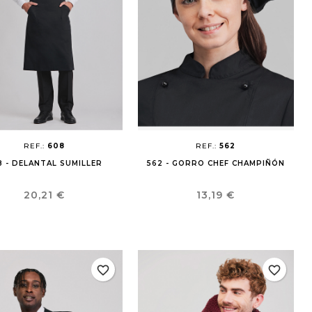
REF.:
608
REF.:
562
8 - DELANTAL SUMILLER
562 - GORRO CHEF CHAMPIÑÓN
Precio
Precio
20,21 €
13,19 €
favorite_border
favorite_border