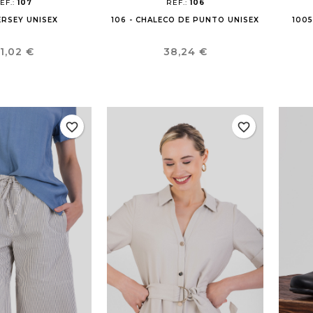
EF.:
107
REF.:
106
JERSEY UNISEX
106 - CHALECO DE PUNTO UNISEX
1005
recio
Precio
1,02 €
38,24 €
favorite_border
favorite_border