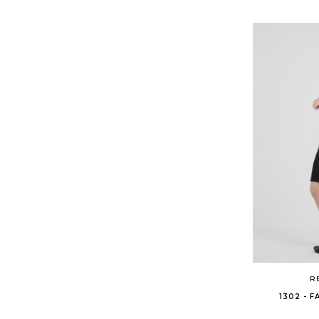
R
1302 - 