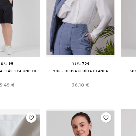
REF.:
98
REF.:
706
A ELÁSTICA UNISEX
706 - BLUSA FLUÍDA BLANCA
60
recio
Precio
5,45 €
36,18 €
favorite_border
favorite_border