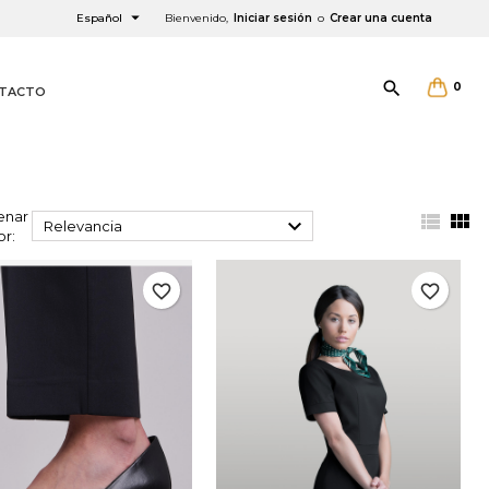

Español
Bienvenido,
Iniciar sesión
o
Crear una cuenta

0
TACTO
enar



Relevancia
or:
favorite_border
favorite_border