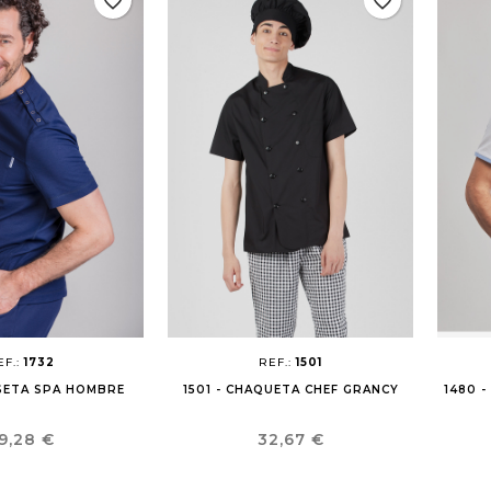
favorite_border
favorite_border
EF.:
1732
REF.:
1501
ISETA SPA HOMBRE
1501 - CHAQUETA CHEF GRANCY
1480 
recio
Precio
9,28 €
32,67 €