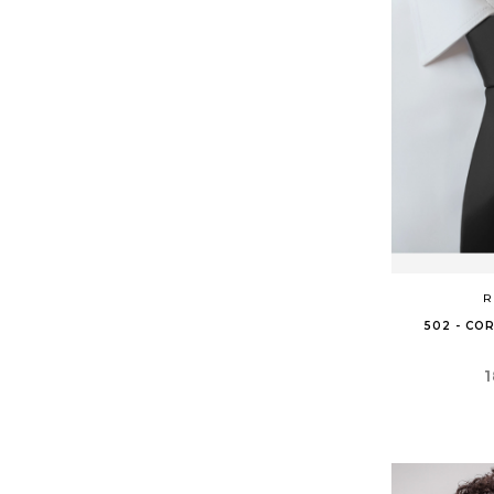
R
502 - CO
P
1