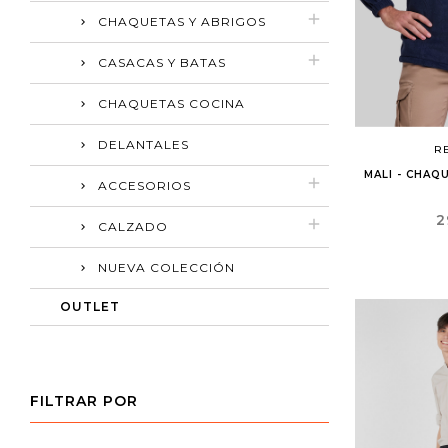
CHAQUETAS Y ABRIGOS
A
(
C
I
CASACAS Y BATAS
CHAQUETAS COCINA
add_circle_outline
DELANTALES
RE
MALI - CHAQ
ACCESORIOS
P
2
CALZADO
NUEVA COLECCIÓN
OUTLET
FILTRAR POR