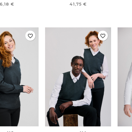
recio
Precio
6,18 €
41,75 €
favorite_border
favorite_border