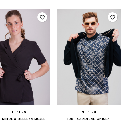
favorite_border
favorite_border
REF.:
1100
REF.:
108
 - KIMONO BELLEZA MUJER
108 - CARDIGAN UNISEX