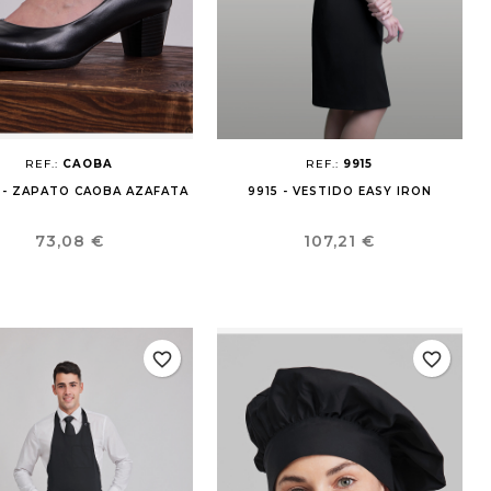
×
×
×
×
REF.:
CAOBA
REF.:
9915
 - ZAPATO CAOBA AZAFATA
9915 - VESTIDO EASY IRON
Precio
Precio
73,08 €
107,21 €
favorite_border
favorite_border