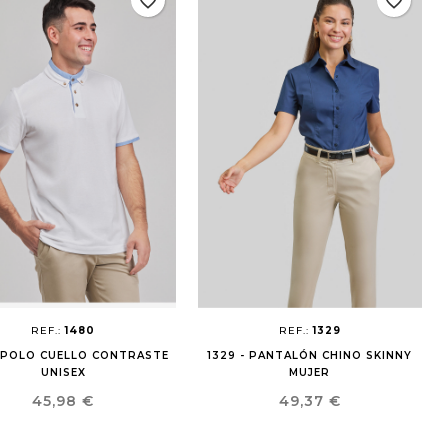
favorite_border
favorite_border
REF.:
1480
REF.:
1329
- POLO CUELLO CONTRASTE
1329 - PANTALÓN CHINO SKINNY
UNISEX
MUJER
Precio
Precio
45,98 €
49,37 €