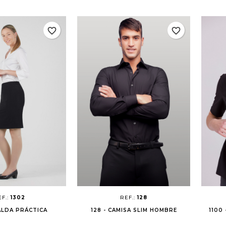
favorite_border
favorite_border
EF.:
1302
REF.:
128
FALDA PRÁCTICA
128 - CAMISA SLIM HOMBRE
1100