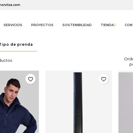
norvilsa.com
SERVICIOS
PROYECTOS
SOSTENIBILIDAD
TIENDA
CON
Tipo de prenda
Ord
ductos.
p
favorite_border
favorite_border