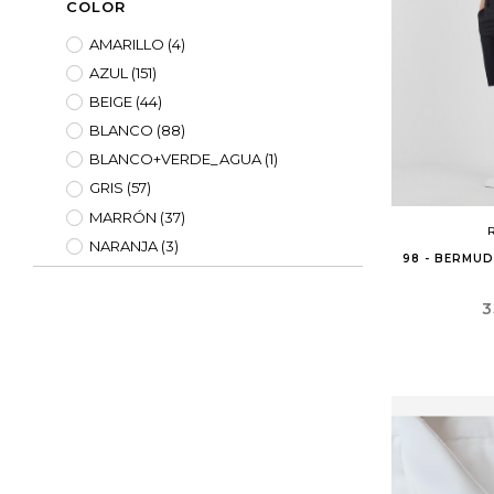
COLOR
AMARILLO
(4)
AZUL
(151)
BEIGE
(44)
BLANCO
(88)
BLANCO+VERDE_AGUA
(1)
GRIS
(57)
MARRÓN
(37)
NARANJA
(3)
98 - BERMUD
NEGRO
(130)
PETROLEO
(7)
P
3
ROJO
(38)
ROSA
(24)
VERDE
(31)
VERDE_KAKI
(1)
VERDE_KAKI
(1)
VIOLETA
(8)