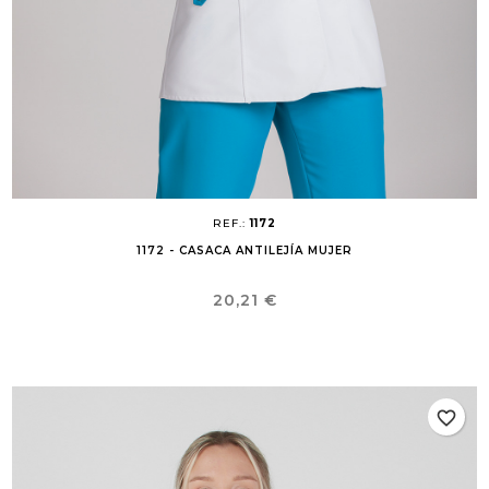
REF.:
1172
1172 - CASACA ANTILEJÍA MUJER
Precio
20,21 €
favorite_border