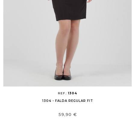
REF.:
1304
1304 - FALDA REGULAR FIT
Precio
59,90 €