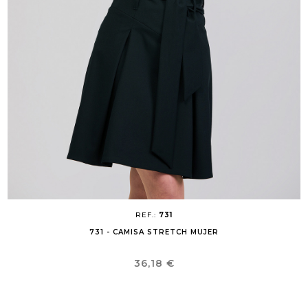
REF.:
731
731 - CAMISA STRETCH MUJER
Precio
36,18 €