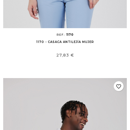
REF.:
1170
1170 - CASACA ANTILEJÍA MUJER
Precio
27,83 €
favorite_border