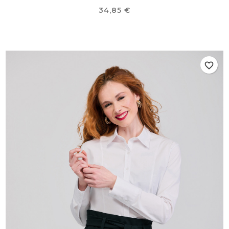
Precio
34,85 €
favorite_border