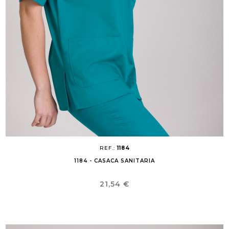
REF.:
1184
1184 - CASACA SANITARIA
Precio
21,54 €