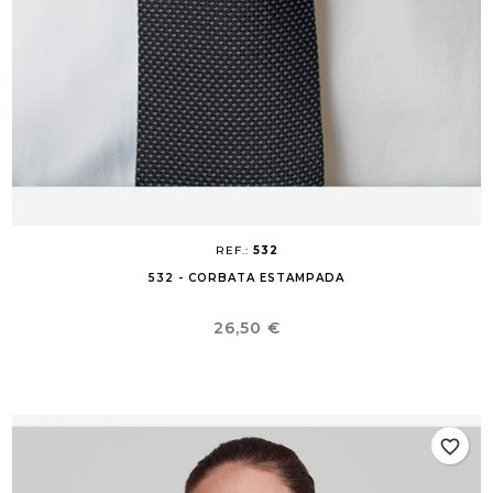
REF.:
532
532 - CORBATA ESTAMPADA
Precio
26,50 €
favorite_border