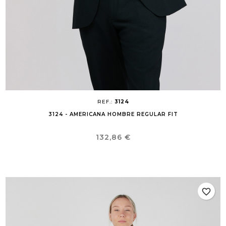
REF.:
3124
3124 - AMERICANA HOMBRE REGULAR FIT
Precio
132,86 €
favorite_border