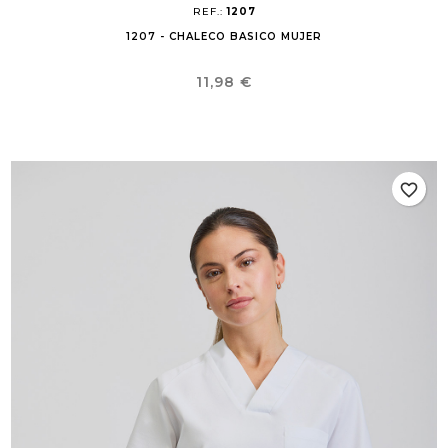
REF.:
1207
1207 - CHALECO BASICO MUJER
Precio
11,98 €
favorite_border