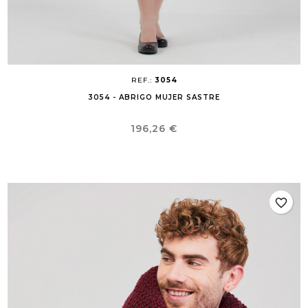
REF.:
3054
3054 - ABRIGO MUJER SASTRE
Precio
196,26 €
favorite_border