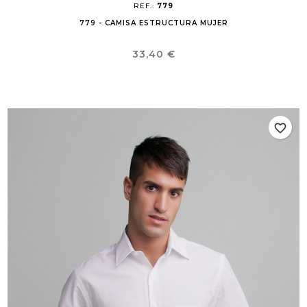
REF.:
779
779 - CAMISA ESTRUCTURA MUJER
Precio
33,40 €
favorite_border