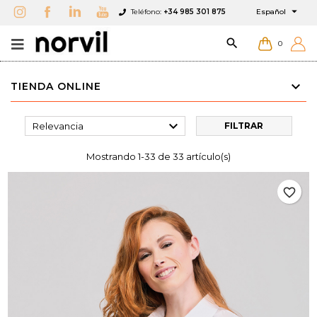

Teléfono:
+34 985 301 875
Español

0
TIENDA ONLINE

Relevancia
FILTRAR
Mostrando 1-33 de 33 artículo(s)
favorite_border