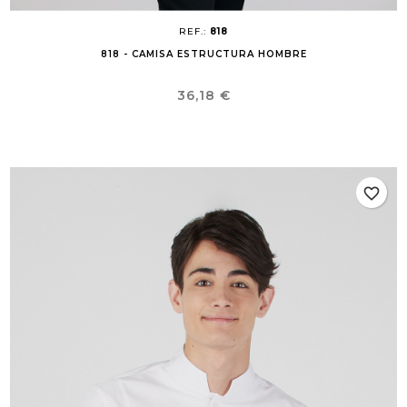
REF.:
818
818 - CAMISA ESTRUCTURA HOMBRE
Precio
36,18 €
favorite_border