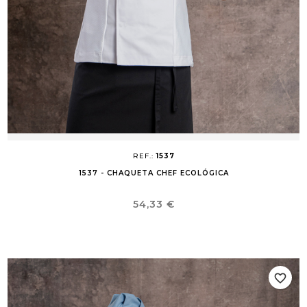
REF.:
1537
1537 - CHAQUETA CHEF ECOLÓGICA
Precio
54,33 €
favorite_border