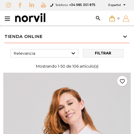

Teléfono:
+34 985 301 875
Español

0
TIENDA ONLINE

Relevancia
FILTRAR
Mostrando 1-50 de 106 artículo(s)
favorite_border