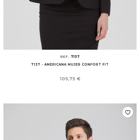
REF.:
7137
7137 - AMERICANA MUJER CONFORT FIT
Precio
105,75 €
favorite_border