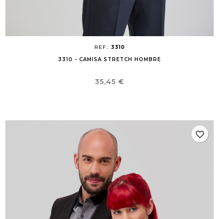
REF.:
3310
3310 - CAMISA STRETCH HOMBRE
Precio
35,45 €
favorite_border