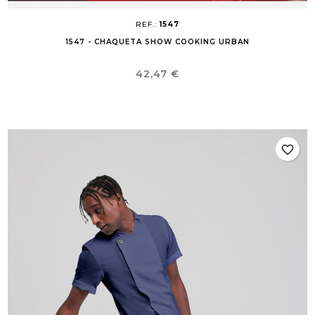
REF.:
1547
1547 - CHAQUETA SHOW COOKING URBAN
Precio
42,47 €
favorite_border