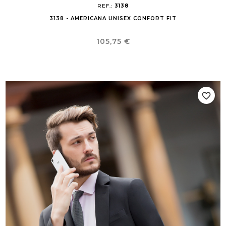
REF.:
3138
3138 - AMERICANA UNISEX CONFORT FIT
Precio
105,75 €
favorite_border