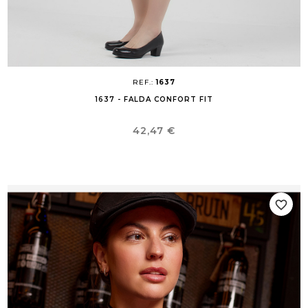
REF.:
1637
1637 - FALDA CONFORT FIT
Precio
42,47 €
favorite_border