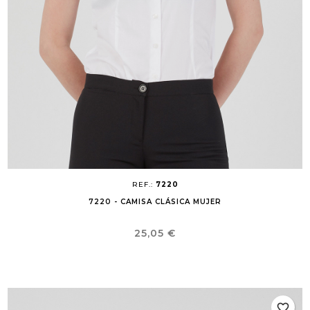
REF.:
7220
7220 - CAMISA CLÁSICA MUJER
Precio
25,05 €
favorite_border