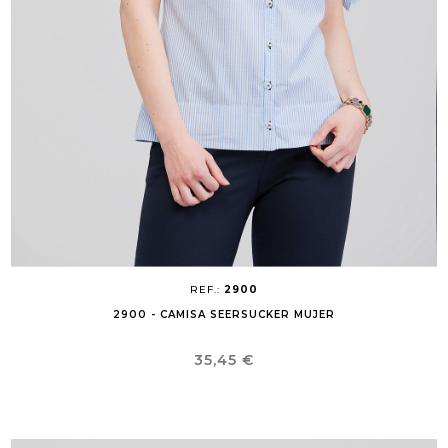
REF.:
2900
2900 - CAMISA SEERSUCKER MUJER
Precio
35,45 €