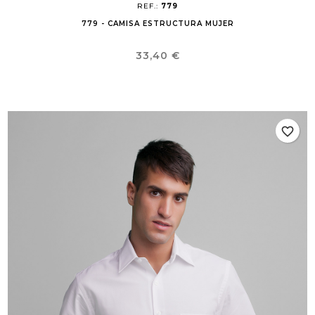
REF.:
779
779 - CAMISA ESTRUCTURA MUJER
Precio
33,40 €
favorite_border