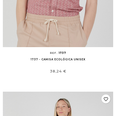
REF.:
1737
1737 - CAMISA ECOLÓGICA UNISEX
Precio
38,24 €
favorite_border