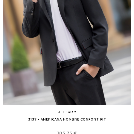
REF.:
3137
3137 - AMERICANA HOMBRE CONFORT FIT
Precio
105,75 €