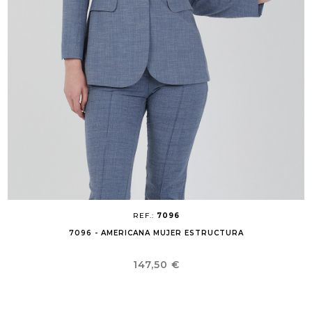
REF.:
7096
7096 - AMERICANA MUJER ESTRUCTURA
Precio
147,50 €