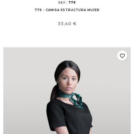
REF.:
779
779 - CAMISA ESTRUCTURA MUJER
Precio
33,40 €
favorite_border