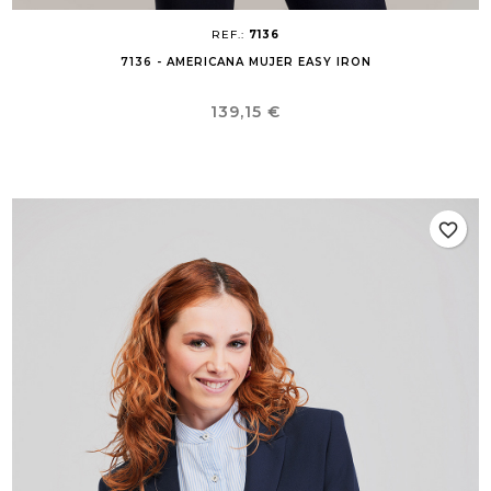
REF.:
7136
7136 - AMERICANA MUJER EASY IRON
Precio
139,15 €
favorite_border