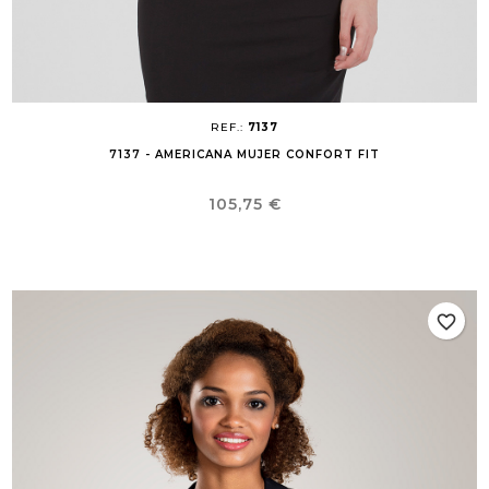
REF.:
7137
7137 - AMERICANA MUJER CONFORT FIT
Precio
105,75 €
favorite_border