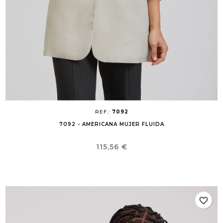
REF.:
7092
7092 - AMERICANA MUJER FLUIDA
Precio
115,56 €
favorite_border