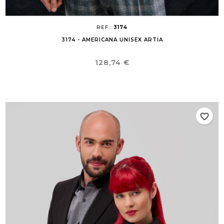
REF.:
3174
3174 - AMERICANA UNISEX ARTIA
Precio
128,74 €
favorite_border