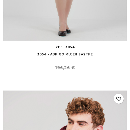
REF.:
3054
3054 - ABRIGO MUJER SASTRE
Precio
196,26 €
favorite_border