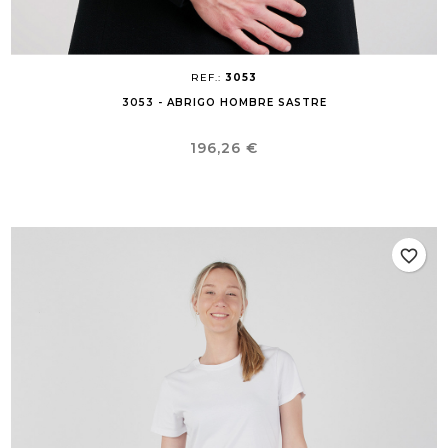
REF.:
3053
3053 - ABRIGO HOMBRE SASTRE
Precio
196,26 €
favorite_border