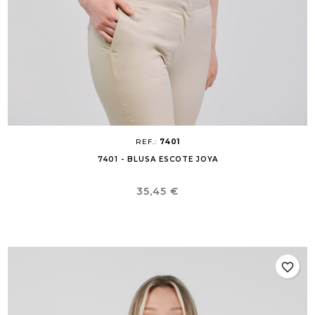
REF.:
7401
7401 - BLUSA ESCOTE JOYA
Precio
35,45 €
favorite_border