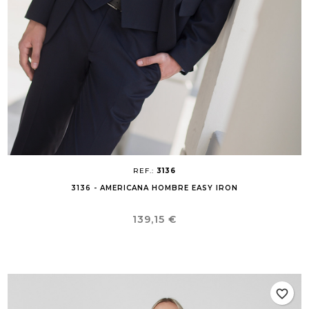
REF.:
3136
3136 - AMERICANA HOMBRE EASY IRON
Precio
139,15 €
favorite_border