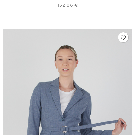
Precio
132,86 €
favorite_border