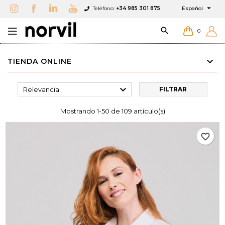

Teléfono:
+34 985 301 875
Español

0
TIENDA ONLINE

Relevancia
FILTRAR
Mostrando 1-50 de 109 artículo(s)
favorite_border