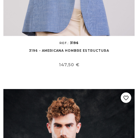
REF.:
3196
3196 - AMERICANA HOMBRE ESTRUCTURA
Precio
147,50 €
favorite_border