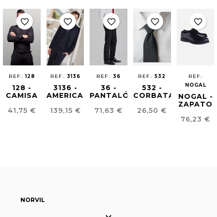
favorite_border
favorite_border
favorite_border
favorite_border
favorite_border
REF.:
128
REF.:
3136
REF.:
36
REF.:
532
REF.:
NOGAL
128 -
3136 -
36 -
532 -
CAMISA
AMERICANA
PANTALÓN
CORBATA
NOGAL -
SLIM
HOMBRE
HOMBRE
ESTAMPADA
ZAPATO
Precio
Precio
Precio
Precio
41,75 €
139,15 €
71,63 €
26,50 €
HOMBRE
EASY
EASY
BLUCHER
Precio
IRON
IRON
76,23 €
HOMBRE
NORVIL