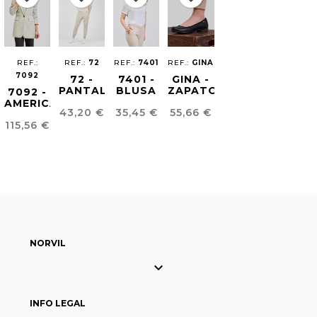
REF.:
REF.:
72
REF.:
7401
REF.:
GINA
7092
72 -
7401 -
GINA -
PANTALÓN
BLUSA
ZAPATO
7092 -
JOGGING
ESCOTE
BAILARINA
AMERICANA
Precio
Precio
Precio
43,20 €
35,45 €
55,66 €
FLUÍDO
JOYA
MUJER
MUJER
Precio
UNISEX
115,56 €
FLUIDA
NORVIL

INFO LEGAL