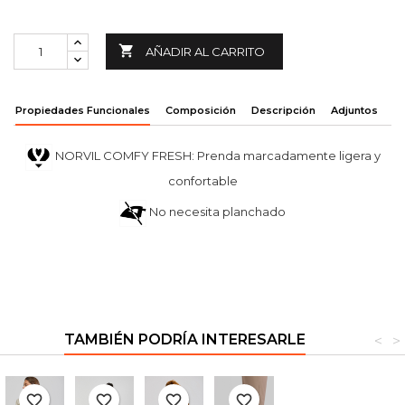

AÑADIR AL CARRITO
Propiedades Funcionales
Composición
Descripción
Adjuntos
NORVIL COMFY FRESH: Prenda marcadamente ligera y
confortable
No necesita planchado
TAMBIÉN PODRÍA INTERESARLE
<
>
favorite_border
favorite_border
favorite_border
favorite_border