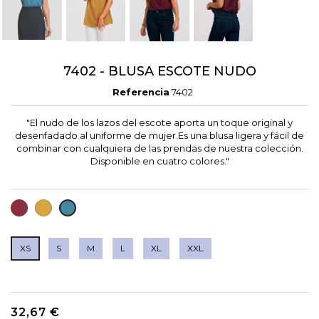
7402 - BLUSA ESCOTE NUDO
Referencia
7402
"El nudo de los lazos del escote aporta un toque original y
desenfadado al uniforme de mujer.Es una blusa ligera y fácil de
combinar con cualquiera de las prendas de nuestra colección.
Disponible en cuatro colores."
GRANATE
MOSTAZA
AZUL
GRISACEO
XS
S
M
L
XL
XXL
32,67 €