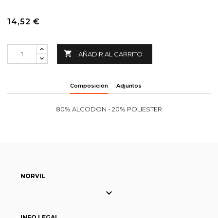
14,52 €

AÑADIR AL CARRITO
Composición
Adjuntos
80% ALGODON - 20% POLIESTER
NORVIL

INFO LEGAL