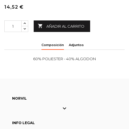
14,52 €

AÑADIR AL CARRITO
Composición
Adjuntos
60% POLIESTER - 40% ALGODON
NORVIL

INFO LEGAL