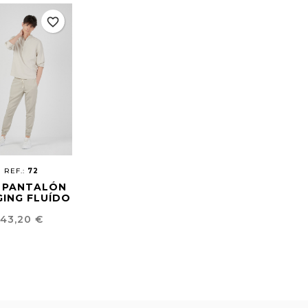
favorite_border
REF.:
72
- PANTALÓN
GING FLUÍDO
UNISEX
Precio
43,20 €