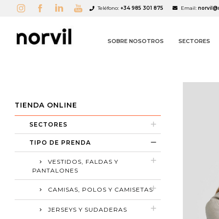
Teléfono:
+34 985 301 875
Email:
norvil@
SOBRE NOSOTROS
SECTORES
TIENDA ONLINE
SECTORES
TIPO DE PRENDA
A
C
I
VESTIDOS, FALDAS Y
PANTALONES
add_circle_outline
CAMISAS, POLOS Y CAMISETAS
JERSEYS Y SUDADERAS