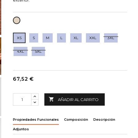
exterior.
BEIGE
PARDO
XS
S
M
L
XL
XXL
3XL
4XL
5XL
67,52 €

AÑADIR AL CARRITO
Propiedades Funcionales
Composición
Descripción
Adjuntos