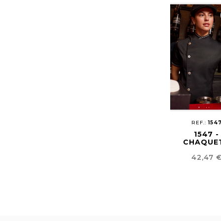
REF.:
154
1547 -
CHAQUE
SHOW COO
Precio
42,47 
URBA