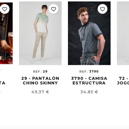
favorite_border
favorite_border
favorite_border
7
REF.:
29
REF.:
3790
29 - PANTALÓN
3790 - CAMISA
72 
TA
CHINO SKINNY
ESTRUCTURA
JOG
KING
HOMBRE
UNISEX
Precio
Precio
€
49,37 €
34,85 €
N