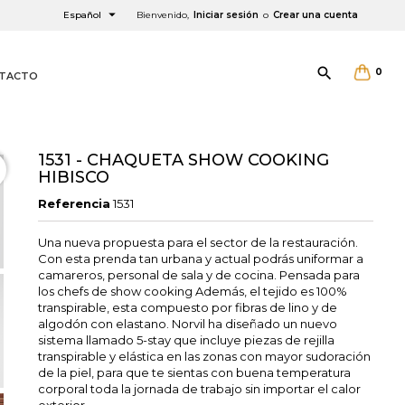

Español
Bienvenido,
Iniciar sesión
o
Crear una cuenta

0
TACTO
1531 - CHAQUETA SHOW COOKING
HIBISCO
Referencia
1531
Una nueva propuesta para el sector de la restauración.
Con esta prenda tan urbana y actual podrás uniformar a
×
×
×
camareros, personal de sala y de cocina. Pensada para
los chefs de show cooking Además, el tejido es 100%
transpirable, esta compuesto por fibras de lino y de
algodón con elastano. Norvil ha diseñado un nuevo
sistema llamado 5-stay que incluye piezas de rejilla
transpirable y elástica en las zonas con mayor sudoración
de la piel, para que te sientas con buena temperatura
corporal toda la jornada de trabajo sin importar el calor