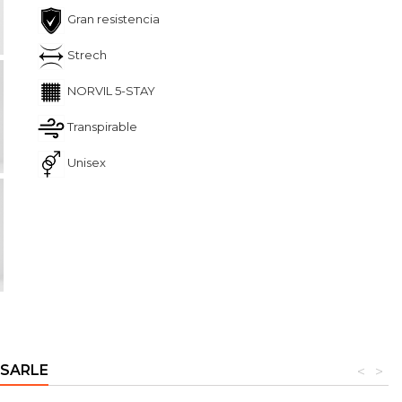
Gran resistencia
Strech
NORVIL 5-STAY
Transpirable
Unisex
ESARLE
<
>