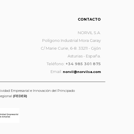
CONTACTO
NORVIL S.A.
Polígono Industrial Mora Garay
C/ Marie Curie, 6-8. 33211 - Gijón
Asturias - España.
Teléfono:
+34 985 301 875
Email:
norvil@norvilsa.com
tividad Empresarial e Innovación del Principado
Regional
(FEDER)