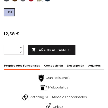
OSCURO
SECO
NAVY
UNI
12,58 €

AÑADIR AL CARRITO
Propiedades Funcionales
Composición
Descripción
Adjuntos
Gran resistencia
Multibolsillos
Matching SET: Modelos coordinados
Unisex