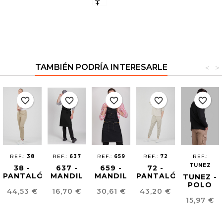
TAMBIÉN PODRÍA INTERESARLE
<
>
favorite_border
favorite_border
favorite_border
favorite_border
favorite_border
REF.:
38
REF.:
637
REF.:
659
REF.:
72
REF.:
TUNEZ
38 -
637 -
659 -
72 -
PANTALÓN
MANDIL
MANDIL
PANTALÓN
TUNEZ -
JOGGER
GINGER
PIM-POM
JOGGING
POLO
Precio
Precio
Precio
Precio
44,53 €
16,70 €
30,61 €
43,20 €
UNISEX
ROAD
FLUÍDO
BASICO
Precio
CONFORT
UNISEX
15,97 €
UNISEX
FIT