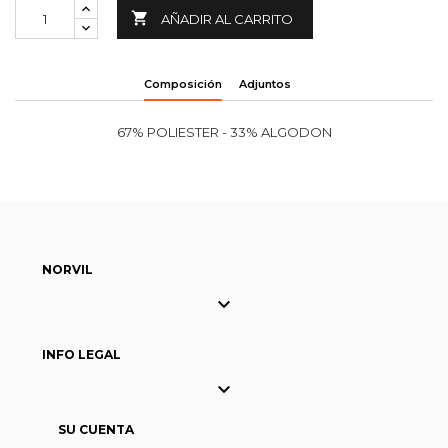

AÑADIR AL CARRITO
Composición
Adjuntos
67% POLIESTER - 33% ALGODON
NORVIL

INFO LEGAL

SU CUENTA