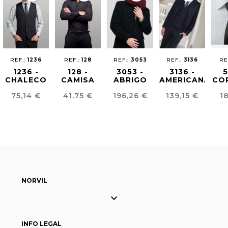
REF.:
1236
REF.:
128
REF.:
3053
REF.:
3136
RE
1236 -
128 -
3053 -
3136 -
5
CHALECO
CAMISA
ABRIGO
AMERICANA
CO
HOMBRE
SLIM
HOMBRE
HOMBRE
DE
Precio
Precio
Precio
Precio
Pr
75,14 €
41,75 €
196,26 €
139,15 €
1
EASY
HOMBRE
SASTRE
EASY
IRON
IRON
NORVIL

INFO LEGAL