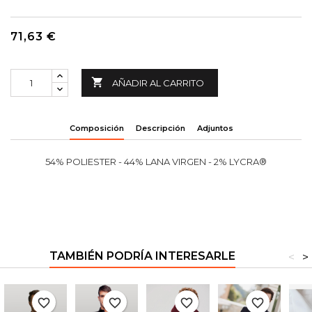
71,63 €

AÑADIR AL CARRITO
Composición
Descripción
Adjuntos
54% POLIESTER - 44% LANA VIRGEN - 2% LYCRA®
TAMBIÉN PODRÍA INTERESARLE
<
>
favorite_border
favorite_border
favorite_border
favorite_border