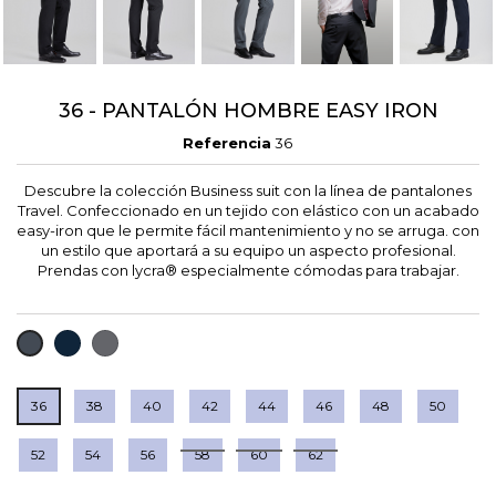
36 - PANTALÓN HOMBRE EASY IRON
Referencia
36
Descubre la colección Business suit con la línea de pantalones
Travel. Confeccionado en un tejido con elástico con un acabado
easy-iron que le permite fácil mantenimiento y no se arruga. con
un estilo que aportará a su equipo un aspecto profesional.
Prendas con lycra® especialmente cómodas para trabajar.
MARINO
GRIS
NEGRO
OSCURO
36
38
40
42
44
46
48
50
52
54
56
58
60
62