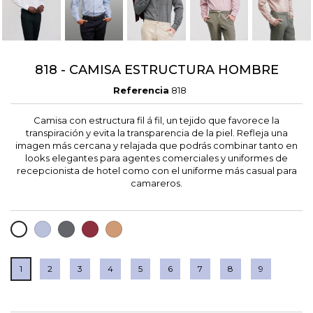
818 - CAMISA ESTRUCTURA HOMBRE
Referencia
818
Camisa con estructura fil á fil, un tejido que favorece la
transpiración y evita la transparencia de la piel. Refleja una
imagen más cercana y relajada que podrás combinar tanto en
looks elegantes para agentes comerciales y uniformes de
recepcionista de hotel como con el uniforme más casual para
camareros.
LAVANDA
GRIS
GRANATE
CARAMELO
BLANCO
OSCURO
1
2
3
4
5
6
7
8
9