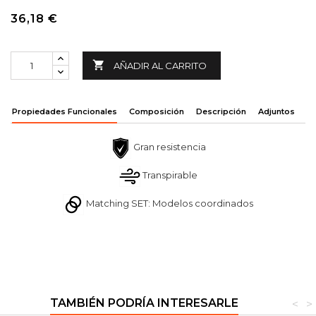
36,18 €

AÑADIR AL CARRITO
Propiedades Funcionales
Composición
Descripción
Adjuntos
Gran resistencia
Transpirable
Matching SET: Modelos coordinados
TAMBIÉN PODRÍA INTERESARLE
<
>