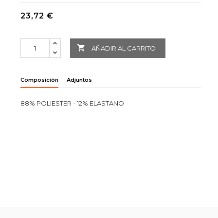
23,72 €

AÑADIR AL CARRITO
Composición
Adjuntos
88% POLIESTER - 12% ELASTANO