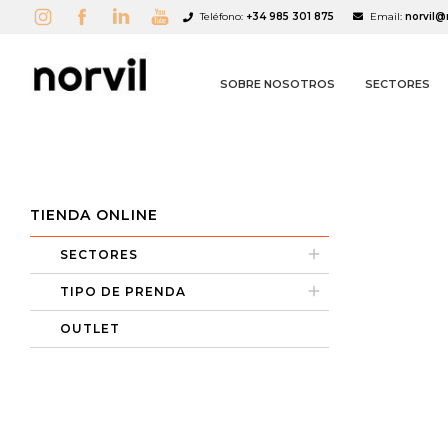
Teléfono:
+34 985 301 875
Email:
norvil@
SOBRE NOSOTROS
SECTORES
TIENDA ONLINE
A
C
I
SECTORES
add_circle_outline
TIPO DE PRENDA
OUTLET