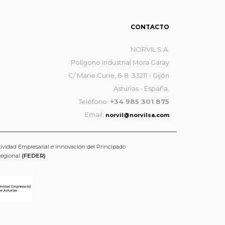
CONTACTO
NORVIL S.A.
Polígono Industrial Mora Garay
C/ Marie Curie, 6-8. 33211 - Gijón
Asturias - España.
Teléfono:
+34 985 301 875
Email:
norvil@norvilsa.com
tividad Empresarial e Innovación del Principado
Regional
(FEDER)