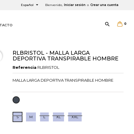

Español
Bienvenido,
Iniciar sesión
o
Crear una cuenta

0
TACTO
RLBRISTOL - MALLA LARGA
DEPORTIVA TRANSPIRABLE HOMBRE
×
×
×
Referencia
RLBRISTOL
MALLA LARGA DEPORTIVA TRANSPIRABLE HOMBRE
NEGRO
S
M
L
XL
XXL