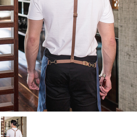
Cancelar
Iniciar sesión
Cancelar
Crear lista de Favoritos