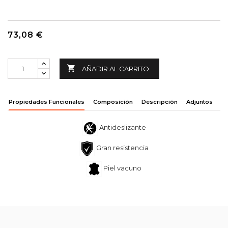
73,08 €

AÑADIR AL CARRITO
Propiedades Funcionales
Composición
Descripción
Adjuntos
Antideslizante
Gran resistencia
Piel vacuno