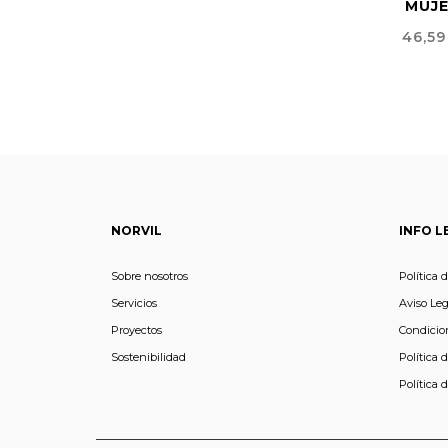
MUJ
Preci
46,59
NORVIL
INFO L
Sobre nosotros
Política 
Servicios
Aviso Leg
Proyectos
Condicio
Sostenibilidad
Política 
Política 