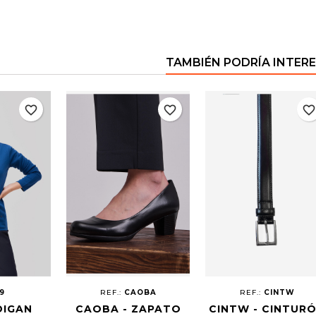
TAMBIÉN PODRÍA INTER
favorite_border
favorite_border
favorite_borde
19
REF.:
CAOBA
REF.:
CINTW
DIGAN
CAOBA - ZAPATO
CINTW - CINTUR