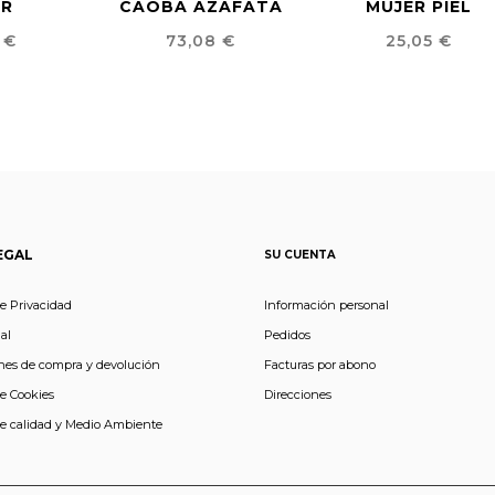
ER
CAOBA AZAFATA
MUJER PIEL
o
Precio
Precio
 €
73,08 €
25,05 €
EGAL
SU CUENTA
de Privacidad
Información personal
al
Pedidos
nes de compra y devolución
Facturas por abono
de Cookies
Direcciones
de calidad y Medio Ambiente