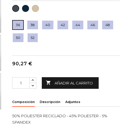
MARINO
TOSTADO
NEGRO
36
38
40
42
44
46
48
50
52
90,27 €

AÑADIR AL CARRITO
Composición
Descripción
Adjuntos
50% POLIESTER RECICLADO - 45% POLIESTER - 5%
SPANDEX