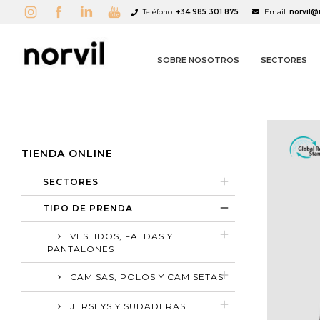
Teléfono:
+34 985 301 875
Email:
norvil@
SOBRE NOSOTROS
SECTORES
TIENDA ONLINE
SECTORES
A
C
I
TIPO DE PRENDA
add_circle_outline
VESTIDOS, FALDAS Y
PANTALONES
CAMISAS, POLOS Y CAMISETAS
JERSEYS Y SUDADERAS