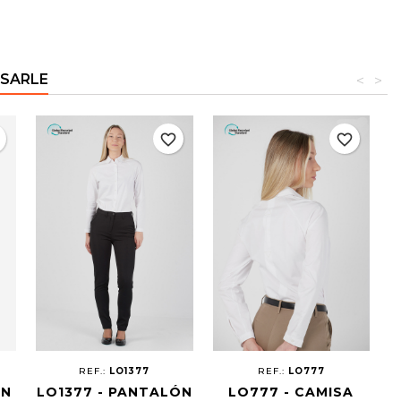
ESARLE
<
>
r
favorite_border
favorite_border
REF.:
LO1377
REF.:
LO777
ÓN
LO1377 - PANTALÓN
LO777 - CAMISA