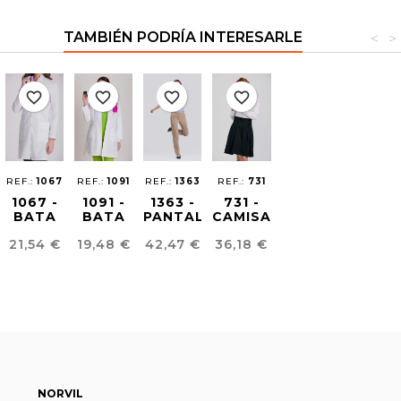
TAMBIÉN PODRÍA INTERESARLE
<
>
favorite_border
favorite_border
favorite_border
favorite_border
REF.:
1067
REF.:
1091
REF.:
1363
REF.:
731
1067 -
1091 -
1363 -
731 -
BATA
BATA
PANTALÓN
CAMISA
CLÍNICA
CLÍNICA
CHINO
STRETCH
Precio
Precio
Precio
Precio
21,54 €
19,48 €
42,47 €
36,18 €
MUJER
MUJER
MUJER
MUJER
NORVIL