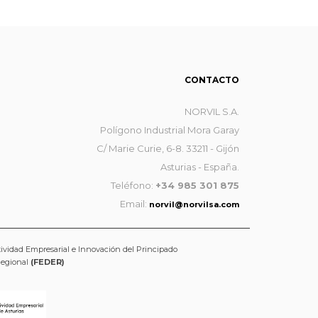
CONTACTO
NORVIL S.A.
Polígono Industrial Mora Garay
C/ Marie Curie, 6-8. 33211 - Gijón
Asturias - España.
Teléfono:
+34 985 301 875
Email:
norvil@norvilsa.com
tividad Empresarial e Innovación del Principado
Regional
(FEDER)