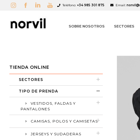
Teléfono:
+34 985 301 875
Email:
norvil@
SOBRE NOSOTROS
SECTORES
TIENDA ONLINE
SECTORES
A
C
I
TIPO DE PRENDA
add_circle_outline
VESTIDOS, FALDAS Y
PANTALONES
CAMISAS, POLOS Y CAMISETAS
JERSEYS Y SUDADERAS