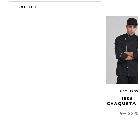
OUTLET
REF.:
150
1505 -
CHAQUETA 
ETON
Precio
44,53 