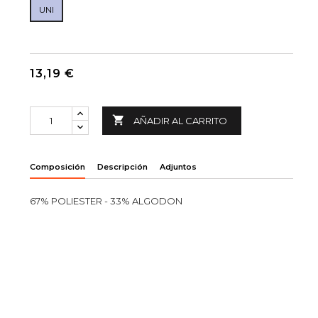
UNI
13,19 €

AÑADIR AL CARRITO
Composición
Descripción
Adjuntos
67% POLIESTER - 33% ALGODON