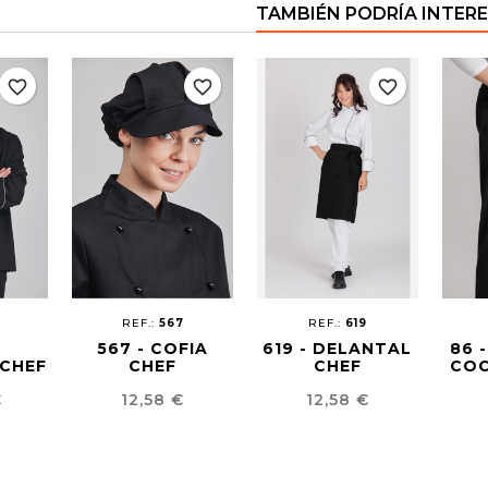
TAMBIÉN PODRÍA INTER
favorite_border
favorite_border
favorite_border
5
REF.:
567
REF.:
619
567 - COFIA
619 - DELANTAL
86 
CHEF
CHEF
CHEF
COC
Precio
Precio
€
12,58 €
12,58 €