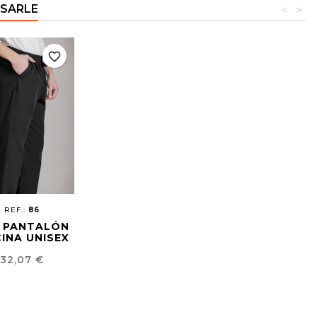
ESARLE
<
>
favorite_border
REF.:
86
- PANTALÓN
INA UNISEX
Precio
32,07 €