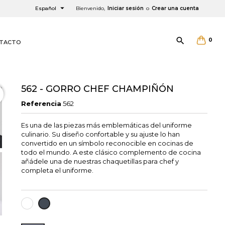

Español
Bienvenido,
Iniciar sesión
o
Crear una cuenta

0
TACTO
562 - GORRO CHEF CHAMPIÑÓN
Referencia
562
Es una de las piezas más emblemáticas del uniforme
×
×
×
culinario. Su diseño confortable y su ajuste lo han
convertido en un símbolo reconocible en cocinas de
todo el mundo. A este clásico complemento de cocina
añádele una de nuestras chaquetillas para chef y
completa el uniforme.
BLANCO
NEGRO