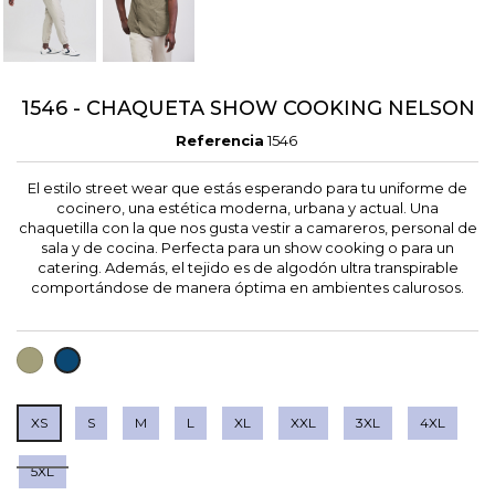
1546 - CHAQUETA SHOW COOKING NELSON
Referencia
1546
El estilo street wear que estás esperando para tu uniforme de
cocinero, una estética moderna, urbana y actual. Una
chaquetilla con la que nos gusta vestir a camareros, personal de
sala y de cocina. Perfecta para un show cooking o para un
catering. Además, el tejido es de algodón ultra transpirable
comportándose de manera óptima en ambientes calurosos.
VERDE
AZUL
SECO
MEDIO
XS
S
M
L
XL
XXL
3XL
4XL
5XL