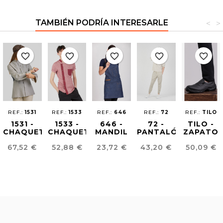
TAMBIÉN PODRÍA INTERESARLE
<
>
favorite_border
favorite_border
favorite_border
favorite_border
favorite_border
REF.:
1531
REF.:
1533
REF.:
646
REF.:
72
REF.:
TILO
1531 -
1533 -
646 -
72 -
TILO -
CHAQUETA
CHAQUETA
MANDIL
PANTALÓN
ZAPATO
SHOW
CHEF
DAKOTA
JOGGING
CHEF
Precio
Precio
Precio
Precio
Precio
67,52 €
52,88 €
23,72 €
43,20 €
50,09 €
COOKING
ECOLÓGICA
FLUÍDO
UNISEX
HIBISCO
UNISEX