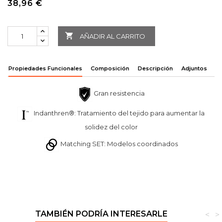
38,96 €

AÑADIR AL CARRITO
Propiedades Funcionales
Composición
Descripción
Adjuntos
Gran resistencia
Indanthren®: Tratamiento del tejido para aumentar la
solidez del color
Matching SET: Modelos coordinados
TAMBIÉN PODRÍA INTERESARLE
<
>