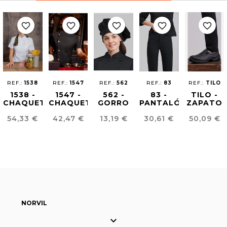
favorite_border
favorite_border
favorite_border
favorite_border
favorite_border
REF.:
1538
REF.:
1547
REF.:
562
REF.:
83
REF.:
TILO
1538 -
1547 -
562 -
83 -
TILO -
CHAQUETA
CHAQUETA
GORRO
PANTALÓN
ZAPATO
CHEF
SHOW
CHEF
COCINA
CHEF
Precio
Precio
Precio
Precio
Precio
54,33 €
42,47 €
13,19 €
30,61 €
50,09 €
ECOLÓGICA
COOKING
CHAMPIÑÓN
UNISEX
UNISEX
URBAN
NORVIL
