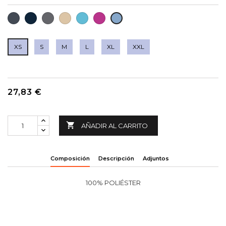
NEGRO
MARINO
GRIS
BEIGE
TURQUESA
CIRUELA
AZUL
OSCURO
CLARO
CELESTE
XS
S
M
L
XL
XXL
27,83 €

AÑADIR AL CARRITO
Composición
Descripción
Adjuntos
100% POLIÉSTER