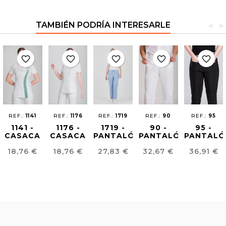
TAMBIÉN PODRÍA INTERESARLE
<
>
favorite_border
favorite_border
favorite_border
favorite_border
favorite_border
REF.:
1141
REF.:
1176
REF.:
1719
REF.:
90
REF.:
95
1141 -
1176 -
1719 -
90 -
95 -
CASACA
CASACA
PANTALÓN
PANTALÓN
PANTALÓ
SANITARIA
SANITARIA
ANTILEJÍA
SANITARIO
CONFOR
Precio
Precio
Precio
Precio
Precio
18,76 €
18,76 €
27,83 €
32,67 €
36,91 €
MUJER
MUJER
UNISEX
UNISEX
FIT
MUJER